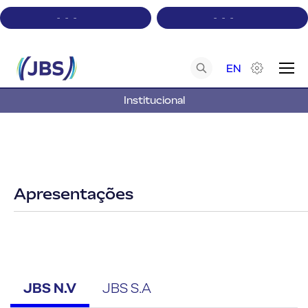
-
-
-
-
-
-
EN
Institucional
A+
A-
Contraste
Acessibilidade
Apresentações
JBS N.V
JBS S.A