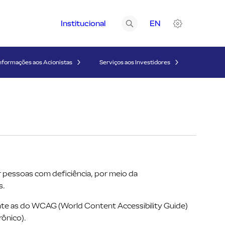
Institucional
EN
A+
A-
nformações aos Acionistas
Serviços aos Investidores
Contraste
Acessibilidade
r pessoas com deficiência, por meio da
s.
nte as do WCAG (World Content Accessibility Guide)
ônico).