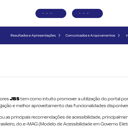
-
-
-
-
-
-
Resultados e Apresentações
Comunicados e Arquivamentos
I
dores
JBS
tem como intuito promover a utilização do portal po
egação e melhor aproveitamento das funcionalidades disponívei
u as principais recomendações de acessibilidade, principalme
sileiro, do e-MAG (Modelo de Acessibilidade em Governo Eletr