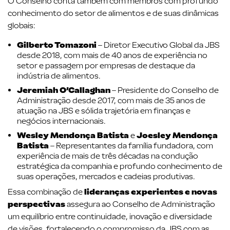
O Conselho conta também com membros com profundo
conhecimento do setor de alimentos e de suas dinâmicas
globais:
Gilberto Tomazoni
– Diretor Executivo Global da JBS
desde 2018, com mais de 40 anos de experiência no
setor e passagem por empresas de destaque da
indústria de alimentos.
Jeremiah O’Callaghan
– Presidente do Conselho de
Administração desde 2017, com mais de 35 anos de
atuação na JBS e sólida trajetória em finanças e
negócios internacionais.
Wesley Mendonça Batista
e
Joesley Mendonça
Batista
– Representantes da família fundadora, com
experiência de mais de três décadas na condução
estratégica da companhia e profundo conhecimento de
suas operações, mercados e cadeias produtivas.
Essa combinação de
lideranças experientes e novas
perspectivas
assegura ao Conselho de Administração
um equilíbrio entre continuidade, inovação e diversidade
de visões, fortalecendo o compromisso da JBS com as